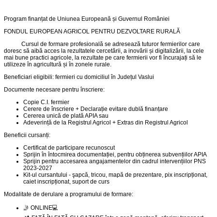
Program finanțat de Uniunea Europeană și Guvernul României
FONDUL EUROPEAN AGRICOL PENTRU DEZVOLTARE RURALĂ
Cursul de formare profesională se adresează tuturor fermierilor care
doresc să aibă acces la rezultatele cercetării, a inovării și digitalizării, la cele
mai bune practici agricole, la rezultate pe care fermierii vor fi încurajați să le
utilizeze în agricultură și în zonele rurale.
Beneficiari eligibili: fermieri cu domiciliul în Județul Vaslui
Documente necesare pentru înscriere:
Copie C.I. fermier
Cerere de înscriere + Declarație evitare dublă finanțare
Cererea unică de plată APIA sau
Adeverință de la Registrul Agricol + Extras din Registrul Agricol
Beneficii cursanți:
Certificat de participare recunoscut
Sprijin în întocmirea documentației, pentru obținerea subvențiilor APIA
Sprijin pentru accesarea angajamentelor din cadrul intervențiilor PNS
2023-2027
Kit-ul cursantului - şapcă, tricou, mapă de prezentare, pix inscripționat,
caiet inscripționat, suport de curs
Modalitate de derulare a programului de formare:
🤳 ONLINE💻