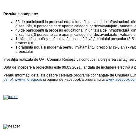
Rezultate așteptate:
33 de participanți la procesul educațional în unitatea de infrastructură, di
dizabilități, 8 persoane care aparțin categoriilor dezavantajate - valoare l
40 de participanți la procesul educațional în unitatea de infrastructură, di
dizabilități, 8 persoane care aparțin categoriilor dezavantajate - valoare e
1 clădire începută și nefinalizată destinată învățământului preșcolar (3-5 
proiectului
1 grădiniță nouă și modernă pentru învățământul preșcolar (3-5 ani) - valo
proiectului
Investiția realizată de UAT Comuna Roșiești va conduce la creșterea calității serv
Data de începere a proiectului este 09.03.2021, iar data de închidere efectivă a 
Pentru informaţii detaliate despre celelalte programe cofinanţate de Uniunea Eur
ue.ro/
,
www.inforegio.ro
și pagina de Facebook a programului
www.facebook.com/