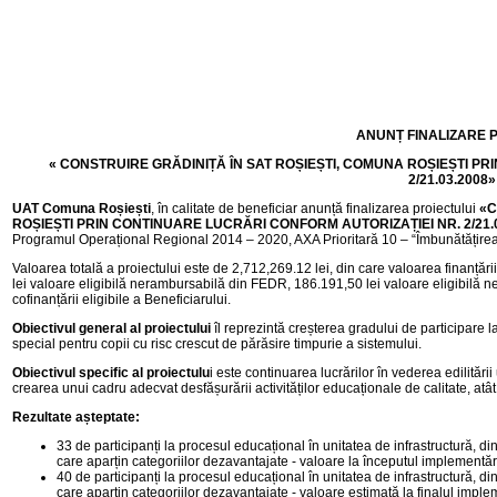
ANUNȚ FINALIZARE 
«
CONSTRUIRE GRĂDINIȚĂ ÎN SAT ROȘIEȘTI, COMUNA ROȘIEȘTI PR
2/21.03.2008»
UAT Comuna Roșiești
, în calitate de beneficiar anunță finalizarea proiectului
«C
ROȘIEȘTI PRIN CONTINUARE LUCRĂRI CONFORM AUTORIZAȚIEI NR. 2/21.03
Programul Operațional Regional 2014 – 2020, AXA Prioritară 10 – “Îmbunătățirea i
Valoarea totală a proiectului este de 2,712,269.12 lei, din care valoarea finanță
lei valoare eligibilă nerambursabilă din FEDR, 186.191,50 lei valoare eligibilă n
cofinanțării eligibile a Beneficiarului.
Obiectivul general
al proiectului
îl reprezintă creșterea gradului de participare la
special pentru copii cu risc crescut de părăsire timpurie a sistemului.
Obiectivul specific al proiectulu
i este continuarea lucrărilor în vederea edilitări
crearea unui cadru adecvat desfășurării activităților educaționale de calitate, atât
Rezultate așteptate:
33 de participanți la procesul educațional în unitatea de infrastructură, din
care aparțin categoriilor dezavantajate - valoare la începutul implementări
40 de participanți la procesul educațional în unitatea de infrastructură, din
care aparțin categoriilor dezavantajate - valoare estimată la finalul implem