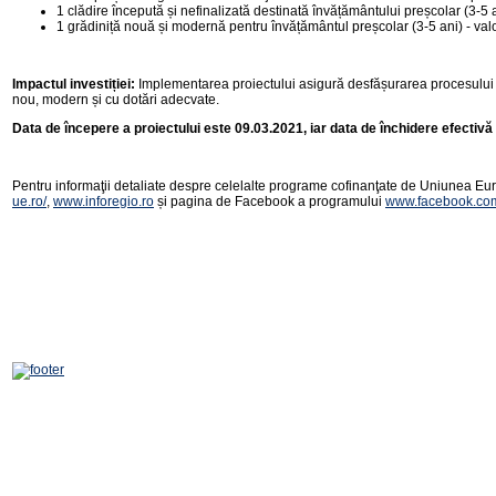
1 clădire începută și nefinalizată destinată învățământului preșcolar (3-5 a
1 grădiniță nouă și modernă pentru învățământul preșcolar (3-5 ani) - valo
Impactul investiției:
Implementarea proiectului asigură desfășurarea procesului e
nou, modern și cu dotări adecvate.
Data de începere a proiectului este 09.03.2021, iar data de închidere efectivă
Pentru informaţii detaliate despre celelalte programe cofinanţate de Uniunea Eur
ue.ro/
,
www.inforegio.ro
și pagina de Facebook a programului
www.facebook.com/