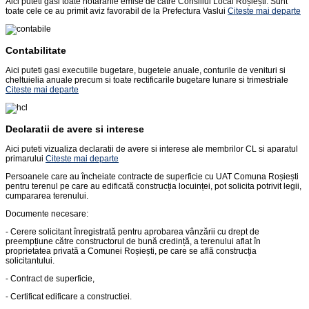
Aici puteti gasi toate hotararile emise de catre Consiliul Local Roșiești. Sunt
toate cele ce au primit aviz favorabil de la Prefectura Vaslui
Citeste mai departe
Contabilitate
Aici puteti gasi executiile bugetare, bugetele anuale, conturile de venituri si
cheltuielia anuale precum si toate rectificarile bugetare lunare si trimestriale
Citeste mai departe
Declaratii de avere si interese
Aici puteti vizualiza declaratii de avere si interese ale membrilor CL si aparatul
primarului
Citeste mai departe
Persoanele care au încheiate contracte de superficie cu UAT Comuna Roșiești
pentru terenul pe care au edificată construcția locuinței, pot solicita potrivit legii,
cumpararea terenului.
Documente necesare:
- Cerere solicitant înregistrată pentru aprobarea vânzării cu drept de
preempțiune către constructorul de bună credință, a terenului aflat în
proprietatea privată a Comunei Roșiești, pe care se află construcția
solicitantului.
- Contract de superficie,
- Certificat edificare a constructiei.