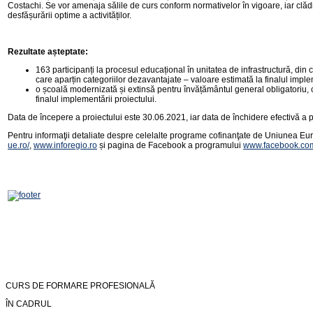
Costachi. Se vor amenaja sălile de curs conform normativelor în vigoare, iar clădire
desfășurării optime a activităților.
Rezultate așteptate:
163 participanți la procesul educațional în unitatea de infrastructură, din c
care aparțin categoriilor dezavantajate – valoare estimată la finalul implem
o școală modernizată și extinsă pentru învățământul general obligatoriu, cl
finalul implementării proiectului.
Data de începere a proiectului este 30.06.2021, iar data de închidere efectivă a 
Pentru informaţii detaliate despre celelalte programe cofinanţate de Uniunea Eur
ue.ro/
,
www.inforegio.ro
și pagina de Facebook a programului
www.facebook.com/
CURS DE FORMARE PROFESIONALĂ
ÎN CADRUL