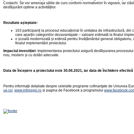
Costachi. Se vor amenaja sălile de curs conform normativelor în vigoare, iar clădire
desfășurării optime a activităților.
Rezultate așteptate:
163 participanți la procesul educațional în unitatea de infrastructură, din c
care aparțin categoriilor dezavantajate – valoare estimată la finalul implem
o școală modernizată și extinsă pentru învățământul general obligatoriu, cl
finalul implementării proiectului.
Impactul investiției:
Implementarea proiectului asigură desfășurarea procesului e
nou, modern și cu dotări adecvate.
Data de începere a proiectului este 30.06.2021, iar data de închidere efectivă
Pentru informaţii detaliate despre celelalte programe cofinanţate de Uniunea Eur
ue.ro/
,
www.inforegio.ro
și pagina de Facebook a programului
www.facebook.com/