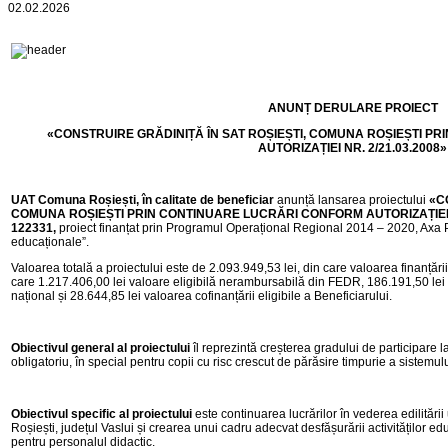
02.02.2026
ANUNȚ DERULARE PROIECT
«CONSTRUIRE GRĂDINIȚĂ ÎN SAT ROȘIEȘTI, COMUNA ROȘIEȘTI P
AUTORIZAȚIEI NR. 2/21.03.2008»
UAT Comuna Roșiești, în calitate de beneficiar
anunță lansarea proiectului
«C
COMUNA ROȘIEȘTI PRIN CONTINUARE LUCRĂRI CONFORM AUTORIZAȚIEI NR
122331
,
proiect finanțat prin Programul Operațional Regional 2014 – 2020, Axa Pri
educaționale”.
Valoarea totală a proiectului este de 2.093.949,53 lei, din care valoarea finanțăr
care 1.217.406,00 lei valoare eligibilă nerambursabilă din FEDR, 186.191,50 lei 
național și 28.644,85 lei valoarea cofinanțării eligibile a Beneficiarului.
Obiectivul general
al
proiectului
îl reprezintă creșterea gradului de participare la
obligatoriu, în special pentru copii cu risc crescut de părăsire timpurie a sistemulu
Obiectivul specific al proiectului
este continuarea lucrărilor în vederea edilitării
Roșiești, județul Vaslui și crearea unui cadru adecvat desfășurării activităților educ
pentru personalul didactic.