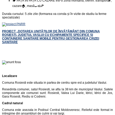
🏕️ FAȚĂ ÎN FAȚĂ CU CAZARE într-o zonă montană, oferim: transport🚙,
cazare🏠, masă🍳🧀🍕
Durata cursului: 5 zile zile (formarea va consta și în vizite de studiu la ferme
specializate)
PROIECT „DOTAREA UNITĂȚILOR DE ÎNVĂȚĂMÂNT DIN COMUNA
ROȘIEȘTI, JUDEȚUL VASLUI CU ECHIPAMENTE SPECIFICE ȘI
CONTAINERE SANITARE MOBILE PENTRU GESTIONAREA CRIZEI
SANITARE
Localizare
Comuna Rosiesti este situata in partea de centru spre est a judetului Vaslui.
Resedinta comunei, satul Rosiesti, se afla la 38 km de municipiul Vaslui. Satele
componente ale comunei sunt: Rosiesti, Valea Lui Darie, Idrici, Idrici de Jos,
Gara Rosesti, Rediu si Codreni.
Cadrul natural
Comuna este asezata in Podisul Central Moldovenesc. Relieful este format in
intregime din ansambluri de culmi si vai largi.