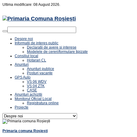
Ultima modificare: 08 August 2026.
Despre noi
Informatii de interes public
Declaratii de avere si interese
Modelele de cereri/formulare tipizate
Consiliul local
Hotarari CL
Anunturi
Anunturi publice
Posturi vacante
GPS Auto
VS 06 WDV
VS 04 ZTK
CASE
Anunturi achizitii
Monitorul Oficial Local
Registratura online
Proiecte
Primaria comuna Roșiești