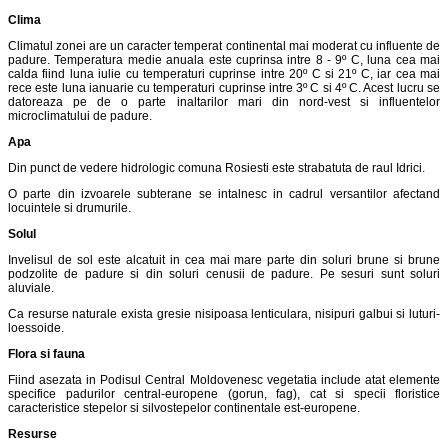
Clima
Climatul zonei are un caracter temperat continental mai moderat cu influente de
padure. Temperatura medie anuala este cuprinsa intre 8 - 9º C, luna cea mai
calda fiind luna iulie cu temperaturi cuprinse intre 20º C si 21º C, iar cea mai
rece este luna ianuarie cu temperaturi cuprinse intre 3º C si 4º C. Acest lucru se
datoreaza pe de o parte inaltarilor mari din nord-vest si influentelor
microclimatului de padure.
Apa
Din punct de vedere hidrologic comuna Rosiesti este strabatuta de raul Idrici.
O parte din izvoarele subterane se intalnesc in cadrul versantilor afectand
locuintele si drumurile.
Solul
Invelisul de sol este alcatuit in cea mai mare parte din soluri brune si brune
podzolite de padure si din soluri cenusii de padure. Pe sesuri sunt soluri
aluviale.
Ca resurse naturale exista gresie nisipoasa lenticulara, nisipuri galbui si luturi-
loessoide.
Flora si fauna
Fiind asezata in Podisul Central Moldovenesc vegetatia include atat elemente
specifice padurilor central-europene (gorun, fag), cat si specii floristice
caracteristice stepelor si silvostepelor continentale est-europene.
Resurse