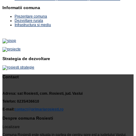
Informatii comuna
Prezentare comuna
Dezvoltare rurala
Infrastructura si mediu
Strategia de dezvoltare
Contact
Adresa: sat Rosiesti, com. Rosiesti, jud. Vaslui
Telefon: 0235/436610
E-mail:
contact@primariarosiesti.ro
Despre comuna Rosiesti
Localizare
Comuna Rosiesti este situata in partea de centru spre est a judetului Vaslui.