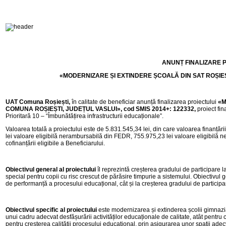
ANUNȚ FINALIZARE 
«MODERNIZARE ȘI EXTINDERE ȘCOALĂ DIN SAT ROȘIEȘ
UAT Comuna Roșiești,
în calitate de beneficiar anunță finalizarea proiectului
«M
COMUNA ROȘIEȘTI, JUDEȚUL VASLUI»,
cod
SMIS 2014+:
122332
,
proiect fi
Prioritară 10 – “Îmbunătățirea infrastructurii educaționale”.
Valoarea totală a proiectului este de 5.831.545,34 lei, din care valoarea finanță
lei valoare eligibilă nerambursabilă din FEDR, 755.975,23 lei valoare eligibilă n
cofinanțării eligibile a Beneficiarului.
Obiectivul general
al proiectului
îl reprezintă creșterea gradului de participare la
special pentru copii cu risc crescut de părăsire timpurie a sistemului. Obiectivul gen
de performanță a procesului educațional, cât și la creșterea gradului de participa
Obiectivul specific al proiectului
este modernizarea și extinderea școlii gimnazia
unui cadru adecvat desfășurării activităților educaționale de calitate, atât pentru co
pentru creșterea calității procesului educațional, prin asigurarea unor spații adecv