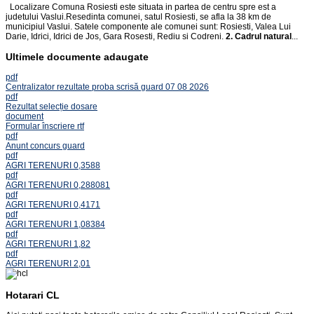
Localizare Comuna Rosiesti este situata in partea de centru spre est a
judetului Vaslui.Resedinta comunei, satul Rosiesti, se afla la 38 km de
municipiul Vaslui. Satele componente ale comunei sunt: Rosiesti, Valea Lui
Darie, Idrici, Idrici de Jos, Gara Rosesti, Rediu si Codreni.
2. Cadrul natural
...
Ultimele documente adaugate
pdf
Centralizator rezultate proba scrisă guard 07 08 2026
pdf
Rezultat selecție dosare
document
Formular înscriere rtf
pdf
Anunt concurs guard
pdf
AGRI TERENURI 0,3588
pdf
AGRI TERENURI 0,288081
pdf
AGRI TERENURI 0,4171
pdf
AGRI TERENURI 1,08384
pdf
AGRI TERENURI 1,82
pdf
AGRI TERENURI 2,01
Hotarari CL