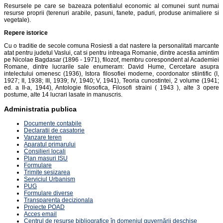
Resursele pe care se bazeaza potentialul economic al comunei sunt numai
resurse proprii (terenuri arabile, pasuni, fanete, paduri, produse animaliere si
vegetale).
Repere istorice
Cu o traditie de secole comuna Rosiesti a dat nastere la personalitati marcante
atat pentru judetul Vaslui, cat si pentru intreaga Romanie, dintre acestia amintim
pe Nicolae Bagdasar (1896 - 1971), filozof, membru corespondent al Academiei
Romane, dintre lucrarile sale enumeram: David Hume, Cercetare asupra
intelectului omenesc (1936), Istora filosofiei moderne, coordonator stiintific (I,
1927; II, 1938; III, 1939; IV, 1940; V, 1941), Teoria cunostintei, 2 volume (1941;
ed. a II-a, 1944), Antologie filosofica, Filosofi straini ( 1943 ), alte 3 opere
postume, alte 14 lucrari lasate in manuscris.
Administratia publica
Documente contabile
Declaratii de casatorie
Vanzare teren
Aparatul primarului
Consilieri locali
Plan masuri ISU
Formulare
Trimite sesizarea
Serviciul Urbanism
PUG
Formulare diverse
Transparenta decizionala
Proiecte POAD
Acces email
Centrul de resurse bibliografice în domeniul guvernării deschise