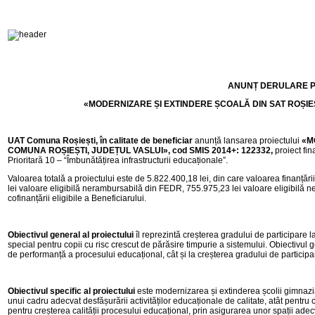
ANUNȚ DERULARE P
«MODERNIZARE ȘI EXTINDERE ȘCOALĂ DIN SAT ROȘIEȘ
UAT Comuna Roșiești, în calitate de beneficiar
anunță lansarea proiectului
«M
COMUNA ROȘIEȘTI, JUDEȚUL VASLUI»,
cod
SMIS 2014+:
122332
,
proiect fi
Prioritară 10 – “Îmbunătățirea infrastructurii educaționale”.
Valoarea totală a proiectului este de 5.822.400,18 lei, din care valoarea finanță
lei valoare eligibilă nerambursabilă din FEDR, 755.975,23 lei valoare eligibilă n
cofinanțării eligibile a Beneficiarului.
Obiectivul general
al proiectului
îl reprezintă creșterea gradului de participare la
special pentru copii cu risc crescut de părăsire timpurie a sistemului. Obiectivul gen
de performanță a procesului educațional, cât și la creșterea gradului de participa
Obiectivul specific al proiectului
este modernizarea și extinderea școlii gimnazia
unui cadru adecvat desfășurării activităților educaționale de calitate, atât pentru co
pentru creșterea calității procesului educațional, prin asigurarea unor spații adecv