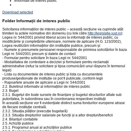
/
Informatii de interes public
Download selected
Folder
Informații de interes public
Solicitarea informațiilor de interes public – această secțiune va cuprinde atât
trimiteri la actele normative din domeniu (cu link către
http://legislație.just.ro
):
Legea nr. 544/2001 privind liberul acces la informații de interes public, cu
modificările și completările ulterioare, normele de aplicare (H.G. 123/2002),
Legea reutilizării informațiilor din instituțiile publice, precum și:
- Numele și prenumele persoanei responsabile de primirea solicitărilor în baza
Legii nr. 544/2001 precum și datele de contact
- Formular pentru solicitare în baza Legii nr. 544/2001
- Modalitatea de contestare a deciziei și formulare pentru reclamații
administrative (refuz la solicitare și lipsa comunicării unui răspuns în termenul
legal)
- Lista cu documentele de interes public și lista cu documentele
produse/gestionate de instituție ce pot fi publicate, conform legii
- Rapoartele anuale de aplicare a Legii nr. 544/2001
2.2. Buletinul informativ al informațiilor de interes public
2.3. Buget
2.3.1. Bugetul din toate sursele de finanțare și bugetul structurilor aflate sub
autoritatea, în subordinea sau în coordonarea respectivei instituții
În această secțiune vor fi evidențiate distinct suma fondurilor europene atrase
de fiecare instituție centrală.
2.3.2. Situația plăților (execuție bugetară)
2.3.3. Situația drepturilor salariale pe funcții și a altor drepturi/beneficii
2.4. Bilanțuri contabile
2.5. Achiziții publice
2.5.1. Programul anual al achizițiilor publice