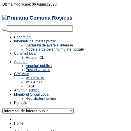
Ultima modificare: 06 August 2026.
Despre noi
Informatii de interes public
Declaratii de avere si interese
Modelele de cereri/formulare tipizate
Consiliul local
Hotarari CL
Anunturi
Anunturi publice
Posturi vacante
GPS Auto
VS 06 WDV
VS 04 ZTK
CASE
Anunturi achizitii
Monitorul Oficial Local
Registratura online
Proiecte
Home