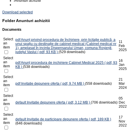
/
Anunturi achizitii
Download selected
Folder
Anunturi achizitii
Documents
Select
pdf
Anunț privind procedura de închiriere, prin licitație publică, a
11
an
unui spațiu cu destinație de cabinet medical (Cabinet medical nr
Feb
item
1), amplasat în incinta Dispensarului Uman, comuna Roșiești,
2025
județul Vaslui
( pdf, 93 KB )
(529 downloads)
Select
16
an
pdf
Anunț procedura de inchiriere Cabinet Medical 2025
( pdf, 93
Jan
item
KB )
(538 downloads)
2025
Select
21
an
pdf
Invitatie depunere oferta
( pdf, 9.74 MB )
(558 downloads)
Mar
item
2024
Select
05
an
default
Invitatie depunere oferta
( pdf, 3.12 MB )
(706 downloads)
Dec
item
2022
Select
17
an
default
Invitatie de participare depunere oferta
( pdf, 189 KB )
Nov
item
(646 downloads)
2022