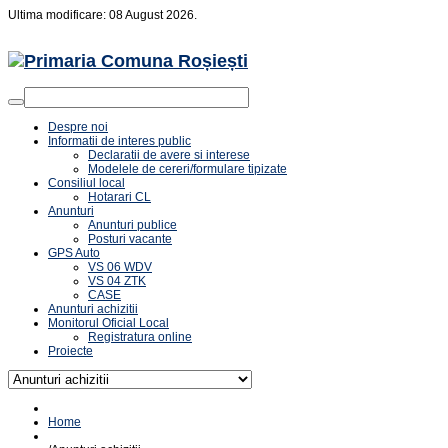
Ultima modificare: 08 August 2026.
Despre noi
Informatii de interes public
Declaratii de avere si interese
Modelele de cereri/formulare tipizate
Consiliul local
Hotarari CL
Anunturi
Anunturi publice
Posturi vacante
GPS Auto
VS 06 WDV
VS 04 ZTK
CASE
Anunturi achizitii
Monitorul Oficial Local
Registratura online
Proiecte
Home