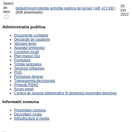
Select
25
an
default
Anunt intentie achizitie publica de lucrari
( pdf, 472 KB )
Oct
item
(606 downloads)
2022
Administratia publica
Documente contabile
Declaratii de casatorie
Vanzare teren
Aparatul primarului
Consilieri locali
Plan masuri ISU
Formulare
Trimite sesizarea
Serviciul Urbanism
PUG
Formulare diverse
Transparenta decizionala
Proiecte POAD
Acces email
Centrul de resurse bibliografice în domeniul guvernării deschise
Informatii comuna
Prezentare comuna
Dezvoltare rurala
Infrastructura si mediu