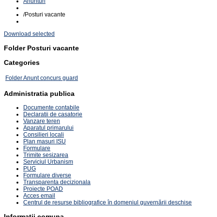
Anunturi
/
Posturi vacante
Download selected
Folder
Posturi vacante
Categories
Folder
Anunt concurs guard
Administratia publica
Documente contabile
Declaratii de casatorie
Vanzare teren
Aparatul primarului
Consilieri locali
Plan masuri ISU
Formulare
Trimite sesizarea
Serviciul Urbanism
PUG
Formulare diverse
Transparenta decizionala
Proiecte POAD
Acces email
Centrul de resurse bibliografice în domeniul guvernării deschise
Informatii comuna