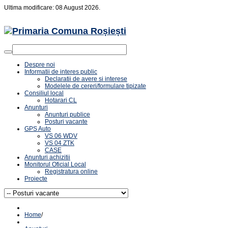
Ultima modificare: 08 August 2026.
Despre noi
Informatii de interes public
Declaratii de avere si interese
Modelele de cereri/formulare tipizate
Consiliul local
Hotarari CL
Anunturi
Anunturi publice
Posturi vacante
GPS Auto
VS 06 WDV
VS 04 ZTK
CASE
Anunturi achizitii
Monitorul Oficial Local
Registratura online
Proiecte
Home
/