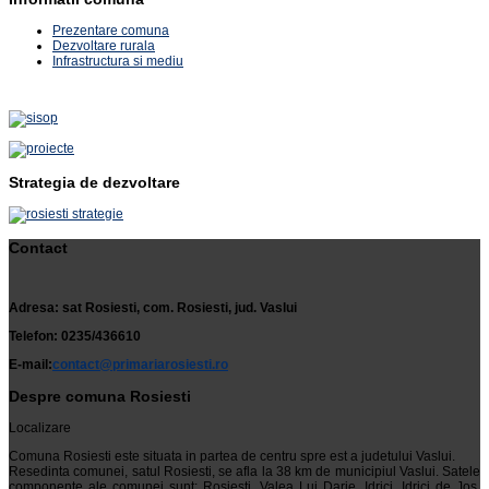
Prezentare comuna
Dezvoltare rurala
Infrastructura si mediu
Strategia de dezvoltare
Contact
Adresa: sat Rosiesti, com. Rosiesti, jud. Vaslui
Telefon: 0235/436610
E-mail:
contact@primariarosiesti.ro
Despre comuna Rosiesti
Localizare
Comuna Rosiesti este situata in partea de centru spre est a judetului Vaslui.
Resedinta comunei, satul Rosiesti, se afla la 38 km de municipiul Vaslui. Satele
componente ale comunei sunt: Rosiesti, Valea Lui Darie, Idrici, Idrici de Jos,