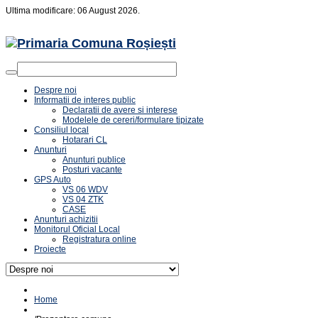
Ultima modificare: 06 August 2026.
Despre noi
Informatii de interes public
Declaratii de avere si interese
Modelele de cereri/formulare tipizate
Consiliul local
Hotarari CL
Anunturi
Anunturi publice
Posturi vacante
GPS Auto
VS 06 WDV
VS 04 ZTK
CASE
Anunturi achizitii
Monitorul Oficial Local
Registratura online
Proiecte
Home