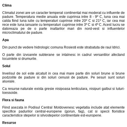
Clima
Climatul zonei are un caracter temperat continental mai moderat cu influente de
padure. Temperatura medie anuala este cuprinsa intre 8 - 9º C, luna cea mai
calda fiind luna iulie cu temperaturi cuprinse intre 20º C si 21º C, iar cea mai
rece este luna ianuarie cu temperaturi cuprinse intre 3º C si 4º C. Acest lucru se
datoreaza pe de o parte inaltarilor mari din nord-vest si influentelor
microclimatului de padure.
Apa
Din punct de vedere hidrologic comuna Rosiesti este strabatuta de raul Idrici.
O parte din izvoarele subterane se intalnesc in cadrul versantilor afectand
locuintele si drumurile.
Solul
Invelisul de sol este alcatuit in cea mai mare parte din soluri brune si brune
podzolite de padure si din soluri cenusii de padure. Pe sesuri sunt soluri
aluviale.
Ca resurse naturale exista gresie nisipoasa lenticulara, nisipuri galbui si luturi-
loessoide.
Flora si fauna
Fiind asezata in Podisul Central Moldovenesc vegetatia include atat elemente
specifice padurilor central-europene (gorun, fag), cat si specii floristice
caracteristice stepelor si silvostepelor continentale est-europene.
Resurse