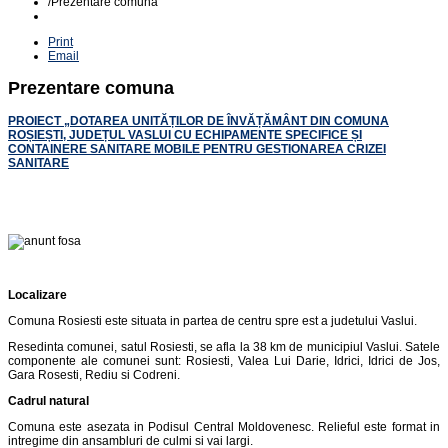
/
Prezentare comuna
Print
Email
Prezentare comuna
PROIECT „DOTAREA UNITĂȚILOR DE ÎNVĂȚĂMÂNT DIN COMUNA
ROȘIEȘTI, JUDEȚUL VASLUI CU ECHIPAMENTE SPECIFICE ȘI
CONTAINERE SANITARE MOBILE PENTRU GESTIONAREA CRIZEI
SANITARE
Localizare
Comuna Rosiesti este situata in partea de centru spre est a judetului Vaslui.
Resedinta comunei, satul Rosiesti, se afla la 38 km de municipiul Vaslui. Satele
componente ale comunei sunt: Rosiesti, Valea Lui Darie, Idrici, Idrici de Jos,
Gara Rosesti, Rediu si Codreni.
Cadrul natural
Comuna este asezata in Podisul Central Moldovenesc. Relieful este format in
intregime din ansambluri de culmi si vai largi.