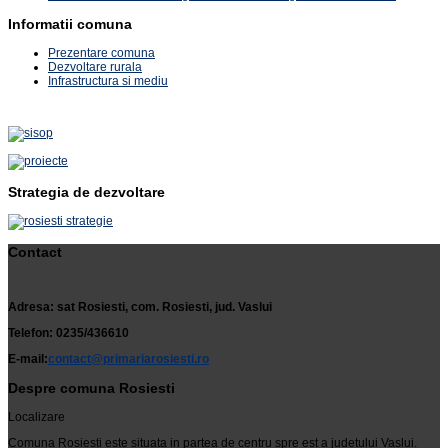
Informatii comuna
Prezentare comuna
Dezvoltare rurala
Infrastructura si mediu
Strategia de dezvoltare
Contact
Adresa: sat Rosiesti, com. Rosiesti, jud. Vaslui
Telefon: 0235/436610
E-mail:
contact@primariarosiesti.ro
Despre comuna Rosiesti
Localizare
Comuna Rosiesti este situata in partea de centru spre est a judetului Vaslui.