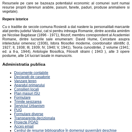
Resursele pe care se bazeaza potentialul economic al comunei sunt numai
resurse proprii (terenuri arabile, pasuni, fanete, paduri, produse animaliere si
vegetale).
Repere istorice
Cu o traditie de secole comuna Rosiesti a dat nastere la personalitati marcante
atat pentru judetul Vaslui, cat si pentru intreaga Romanie, dintre acestia amintim
pe Nicolae Bagdasar (1896 - 1971), filozof, membru corespondent al Academiei
Romane, dintre lucrarile sale enumeram: David Hume, Cercetare asupra
intelectului omenesc (1936), Istora filosofiei moderne, coordonator stiintific (I,
1927; II, 1938; III, 1939; IV, 1940; V, 1941), Teoria cunostintei, 2 volume (1941;
ed. a II-a, 1944), Antologie filosofica, Filosofi straini ( 1943 ), alte 3 opere
postume, alte 14 lucrari lasate in manuscris.
Administratia publica
Documente contabile
Declaratii de casatorie
Vanzare teren
Aparatul primarului
Consilieri locali
Plan masuri ISU
Formulare
Trimite sesizarea
Serviciul Urbanism
PUG
Formulare diverse
Transparenta decizionala
Proiecte POAD
Acces email
Centrul de resurse bibliografice în domeniul guvernării deschise