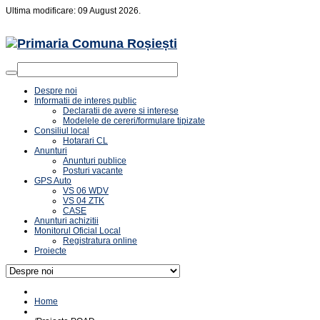
Ultima modificare: 09 August 2026.
Despre noi
Informatii de interes public
Declaratii de avere si interese
Modelele de cereri/formulare tipizate
Consiliul local
Hotarari CL
Anunturi
Anunturi publice
Posturi vacante
GPS Auto
VS 06 WDV
VS 04 ZTK
CASE
Anunturi achizitii
Monitorul Oficial Local
Registratura online
Proiecte
Home