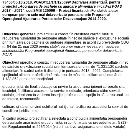
73456/05.10.2018, POAD/411/1/1/125099/ Deprivare alimentară, pentru
proiectul „
Acordarea de pachete cu ajutoare alimentare în cadrul POAD
2018 – 2021
”, cod SMIS 125099 – Proiect finanțat din Fondul de ajutor
european pentru cele mai defavorizate persoane prin Programul
Operațional Ajutorarea Persoanelor Dezavantajate 2014-2020.
Obiectivul general
al proiectului a constat în creșterea calității vieții și
reducerea numărului de persoane aflate în risc de sărăcie și excluziune socială
prin furnizarea de pachete cu ajutoare alimentare, în acord cu prevederile OUG
nr. 84 din 21 mai 2020
pentru stabilirea unor măsuri necesare în vederea
implementării Programului operațional Ajutorarea persoanelor defavorizate –
POAD.
Obiectivul specific
a constat în reducerea numărului de persoane aflate în risc
de sărăcie și excluziune socială prin furnizarea unui nr. de 71.331.120 pachete
alimentare în cadrul celor 6 distribuții în perioada 2018 - 2021. Completarea
sprijinului alimentar oferit prin furnizarea de măsuri auxiliare unui număr de
1.188.852 persoane aparținând
grupului țintă, de tipul: educație cu privire la asigurarea igienei corporale și a
locuinței, facilitarea accesului la servicii medicale, orientarea către servicii
sociale, orientarea în vederea inserției profesionale, sprijin în căutarea unui loc
de munca, recomandări
culinare și sfaturi privind echilibrul nutrițional, facilitarea accesului la servicii de
consiliere juridica, etc.
În cadrul acestui proiect hrana selectată a contribuit la alimentația persoanelor
defavorizate aparținând grupului țintă, în conformitate cu prevederile art. 5 (13)
din Regulamentul nr. 223/2014 (valori nutritive, asigurarea unei diete variate).