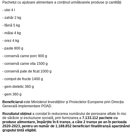
Pachetul cu ajutoare alimentare a conținut următoarele produse și cantități:
- ulei 4 l
- zahăr 2 kg
- făină 5 kg
- mălai 4 kg
- orez 4 kg
- paste 800 g
- conservă carne porc 900 g
- conservă carne vita 1500 g
- conservă pate de ficat 1000 g
- compot de fructe 1400 g
- gem dietetic 360 g
- gem 360 g
Beneficiarul
este Ministerul Investițiilor și Proiectelor Europene prin Direcția
Generală Implementare POAD.
Rezultatul obținut
a constat în reducerea numărului de persoane aflate în risc
de sărăcie și excluziune socială, prin furnizarea a
7.133.112 pachete cu
produse alimentare, împărțite în 6 tranșe, a câte 2 tranșe pe an în perioada
2020-2023, pentru un număr de 1.188.852 beneficiari finali/tranșă aparținând
grupului țintă eligibil.