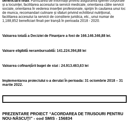
beneficiarii finali
. Furnizarea de informații privind asigurarea igienei corporale
și a locuinței, facilitarea accesului la servicii medicale, orientarea către servicii
sociale, orientarea în vederea inserției profesionale, sprijin în cautarea unui loc
de munca, recomandari culinare și sfaturi privind echilibrul nutrițional,
facilitarea accesului la servicii de consiliere juridica, etc., unui numar de
1,188,852 beneficiari finali per tranșă în perioada 2018 - 2020.
Valoarea totală a Deciziei de Finanțare a fost de 166.146.346,88 lei.
Valoare eligibilă nerambursabilă: 141.224.394,88 lei
Valoarea cofinanțării buget de stat : 24.913.463,63 lei
Implementarea proiectului s-a derulat în perioada: 31 octombrie 2018 – 31
martie 2022.
PREZENTARE PROIECT “ACORDAREA DE TRUSOURI PENTRU
NOU-NĂSCUȚI” - cod SMIS - 156834