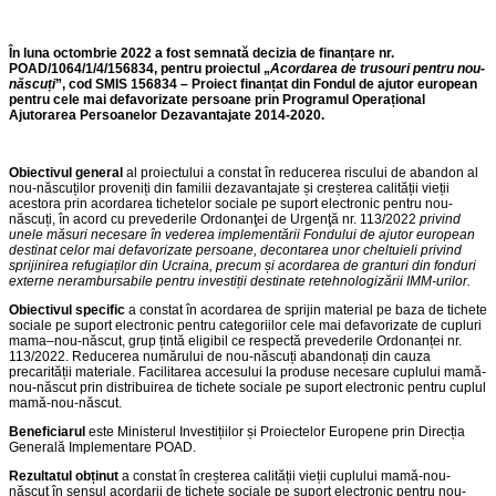
În luna octombrie 2022 a fost semnată decizia de finanțare nr.
POAD/1064/1/4/156834, pentru proiectul „
Acordarea de trusouri pentru nou-
născuți
”, cod SMIS 156834 – Proiect finanțat din Fondul de ajutor european
pentru cele mai defavorizate persoane prin Programul Operațional
Ajutorarea Persoanelor Dezavantajate 2014-2020.
Obiectivul general
al proiectului a constat în reducerea riscului de abandon al
nou-născuților proveniți din familii dezavantajate și creșterea calității vieții
acestora prin acordarea tichetelor sociale pe suport electronic pentru nou-
născuți, în acord cu prevederile Ordonanţei de Urgenţă nr. 113/2022
privind
unele măsuri necesare în vederea implementării Fondului de ajutor european
destinat celor mai defavorizate persoane, decontarea unor cheltuieli privind
sprijinirea refugiaților din Ucraina, precum și acordarea de granturi din fonduri
externe nerambursabile pentru investiții destinate retehnologizării IMM-urilor.
Obiectivul specific
a constat în acordarea de sprijin material pe baza de tichete
sociale pe suport electronic pentru categoriilor cele mai defavorizate de cupluri
mama–nou-născut, grup țintă eligibil ce respectă prevederile Ordonanței nr.
113/2022. Reducerea numărului de nou-născuți abandonați din cauza
precarității materiale. Facilitarea accesului la produse necesare cuplului mamă-
nou-născut prin distribuirea de tichete sociale pe suport electronic pentru cuplul
mamă-nou-născut.
Beneficiarul
este Ministerul Investițiilor și Proiectelor Europene prin Direcția
Generală Implementare POAD.
Rezultatul obținut
a constat în creșterea calității vieții cuplului mamă-nou-
născut în sensul acordarii de tichete sociale pe suport electronic pentru nou-