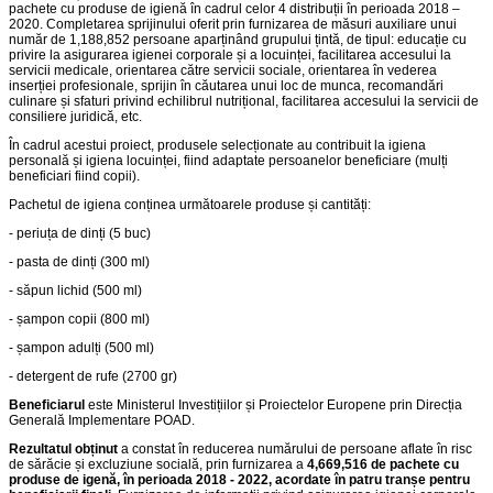
pachete cu produse de igienă în cadrul celor 4 distribuții în perioada 2018 –
2020. Completarea sprijinului oferit prin furnizarea de măsuri auxiliare unui
număr de 1,188,852 persoane aparținând grupului țintă, de tipul: educație cu
privire la asigurarea igienei corporale și a locuinței, facilitarea accesului la
servicii medicale, orientarea către servicii sociale, orientarea în vederea
inserției profesionale, sprijin în căutarea unui loc de munca, recomandări
culinare și sfaturi privind echilibrul nutrițional, facilitarea accesului la servicii de
consiliere juridică, etc.
În cadrul acestui proiect, produsele selecționate au contribuit la igiena
personală și igiena locuinței, fiind adaptate persoanelor beneficiare (mulți
beneficiari fiind copii).
Pachetul de igiena conținea următoarele produse și cantități:
- periuța de dinți (5 buc)
- pasta de dinți (300 ml)
- săpun lichid (500 ml)
- șampon copii (800 ml)
- șampon adulți (500 ml)
- detergent de rufe (2700 gr)
Beneficiarul
este Ministerul Investițiilor și Proiectelor Europene prin Direcția
Generală Implementare POAD.
Rezultatul obținut
a constat în reducerea numărului de persoane aflate în risc
de sărăcie și excluziune socială, prin furnizarea a
4,669,516 de pachete cu
produse de igenă, în perioada 2018 - 2022, acordate în patru tranșe pentru