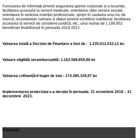
Furnizarea de informații privind asigurarea igienei corporale și a locuinței,
facilitarea accesului la servicii medicale, orientarea către servicii sociale,
orientarea în vederea inserției profesionale, sprijin în cautarea unui loc de
muncă, recomandari culinare și sfaturi privind echilibrul nutrițional, facilitarea
accesului la servicii de consiliere juridică, etc., unui numar de 1.188.852
beneficiari finali/tranșă în perioada 2018-2021.
Valoarea totală a Deciziei de Finanțare a fost de : 1.235.012.032,12 lei.
Valoare eligibilă nerambursabilă: 1.162.568.859,98 lei
Valoarea cofinanțării buget de stat : 174.385.328,97 lei
Implementarea proiectului s-a derulat în perioada: 31 octombrie 2018 – 31
decembrie 2023.
Contact