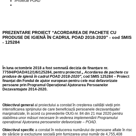
/
Proiecte POAD
PREZENTARE PROIECT “ACORDAREA DE PACHETE CU
PRODUSE DE IGIENĂ ÎN CADRUL POAD 2018-2020” - cod SMIS
- 125284
În luna octombrie 2018 a fost semnată decizia de finanțare nr.
77594/POAD/412/1/6/125284, pentru proiectul
„
Acordarea de pachete cu
produse de igienă în cadrul POAD 2018-2020”,
cod SMIS 125284 – Proiect
finanțat din Fondul de ajutor european pentru cele mai defavorizate
persoane prin Programul Operațional Ajutorarea Persoanelor
Dezavantajate 2014-2020.
Obiectivul general
al proiectului a constat în creșterea calității vieții prin
intensificarea sprijinului de care beneficiază persoanele dezavantajate/
marginalizate, în acord cu prevederile OUG nr. 84 din 21 mai 2020
pentru
stabilirea unor măsuri necesare în vederea implementării Programului
operațional Ajutorarea persoanelor defavorizate – POAD.
Obiectivul specific
a constat în reducerea numărului de persoane aflate în risc
de sărăcie și excluziune socială prin furnizarea unui număr de 4,755,408