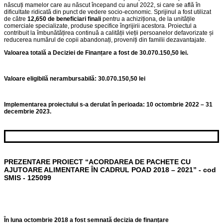
născuți mamelor care au născut începand cu anul 2022, si care se află în
dificultate ridicată din punct de vedere socio-economic. Sprijinul a fost utilizat
de către
12,650 de beneficiari finali
pentru a achiziționa, de la unitățile
comerciale specializate, produse specifice îngrijirii acestora. Proiectul a
contribuit la îmbunătățirea continuă a calității vieții persoanelor defavorizate și
reducerea numărul de copii abandonați, proveniți din familii dezavantajate.
Valoarea totală a Deciziei de Finanțare a fost de
30.070.150,50 lei.
Valoare eligibil
ă
nerambursabilă:
30.070.150,50
lei
Implementarea proiectului s-a derulat în perioada: 10 octombrie 2022 – 31
decembrie 2023.
PREZENTARE PROIECT “ACORDAREA DE PACHETE CU
AJUTOARE ALIMENTARE ÎN CADRUL POAD 2018 – 2021” - cod
SMIS - 125099
În luna octombrie 2018 a fost semnată decizia de finanțare