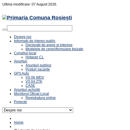
Ultima modificare: 07 August 2026.
Despre noi
Informatii de interes public
Declaratii de avere si interese
Modelele de cereri/formulare tipizate
Consiliul local
Hotarari CL
Anunturi
Anunturi publice
Posturi vacante
GPS Auto
VS 06 WDV
VS 04 ZTK
CASE
Anunturi achizitii
Monitorul Oficial Local
Registratura online
Proiecte
Home