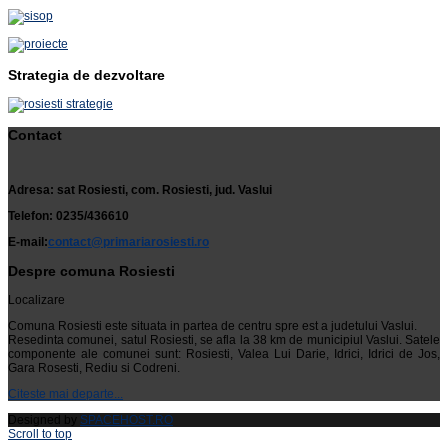
Strategia de dezvoltare
Contact
Adresa: sat Rosiesti, com. Rosiesti, jud. Vaslui
Telefon: 0235/436610
E-mail:
contact@primariarosiesti.ro
Despre comuna Rosiesti
Localizare
Comuna Rosiesti este situata in partea de centru spre est a judetului Vaslui.
Resedinta comunei, satul Rosiesti, se afla la 38 km de municipiul Vaslui. Satele
componente ale comunei sunt: Rosiesti, Valea Lui Darie, Idrici, Idrici de Jos,
Gara Rosesti, Rediu si Codreni.
Citeste mai departe...
Designed by
SPACEHOST.RO
Scroll to top