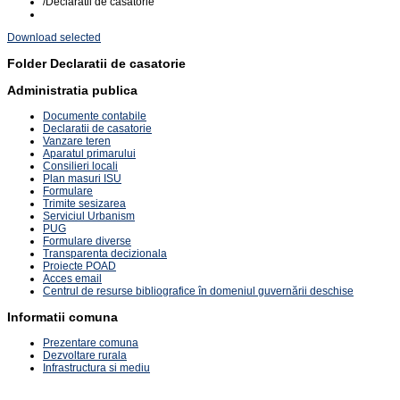
/
Declaratii de casatorie
Download selected
Folder
Declaratii de casatorie
Administratia publica
Documente contabile
Declaratii de casatorie
Vanzare teren
Aparatul primarului
Consilieri locali
Plan masuri ISU
Formulare
Trimite sesizarea
Serviciul Urbanism
PUG
Formulare diverse
Transparenta decizionala
Proiecte POAD
Acces email
Centrul de resurse bibliografice în domeniul guvernării deschise
Informatii comuna
Prezentare comuna
Dezvoltare rurala
Infrastructura si mediu