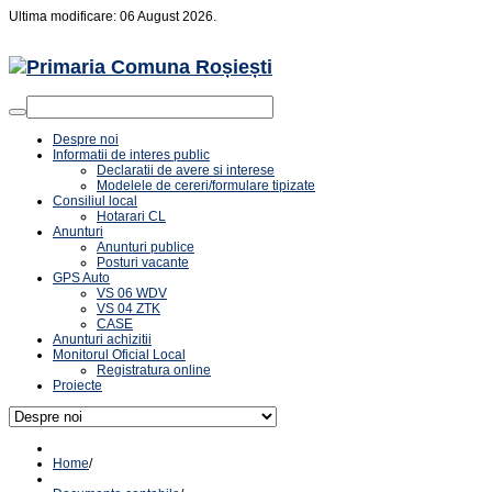
Ultima modificare: 06 August 2026.
Despre noi
Informatii de interes public
Declaratii de avere si interese
Modelele de cereri/formulare tipizate
Consiliul local
Hotarari CL
Anunturi
Anunturi publice
Posturi vacante
GPS Auto
VS 06 WDV
VS 04 ZTK
CASE
Anunturi achizitii
Monitorul Oficial Local
Registratura online
Proiecte
Home
/