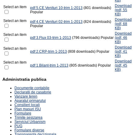
KB
)
Download
Select an item
pdf
5.CE Venituri 10-trim 1-2013
(801 downloads)
(
pdf,
55
Popular
KB
)
Download
Select an item
pdf
4.CE Venituri 02-trim 1-2013
(824 downloads)
(
pdf,
68
Popular
KB
)
Download
Select an item
pdf
3.Flux 03-trim 1-2013
(796 downloads)
Popular
(
pdf,
46
KB
)
Download
Select an item
pdf
2.CRP-trim 1-2013
(808 downloads)
Popular
(
pdf,
41
KB
)
Download
Select an item
pdf
1.Bilant-trim 1-2013
(805 downloads)
Popular
(
pdf,
45
KB
)
Administratia publica
Documente contabile
Declaratii de casatorie
Vanzare teren
Aparatul primarului
Consilieri locali
Plan masuri ISU
Formulare
Trimite sesizarea
Serviciul Urbanism
PUG
Formulare diverse
Transparenta decizionala