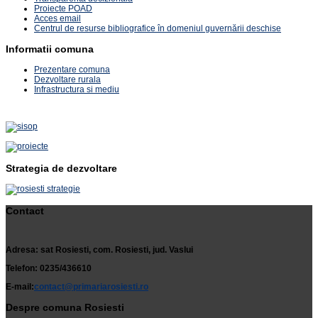
Proiecte POAD
Acces email
Centrul de resurse bibliografice în domeniul guvernării deschise
Informatii comuna
Prezentare comuna
Dezvoltare rurala
Infrastructura si mediu
Strategia de dezvoltare
Contact
Adresa: sat Rosiesti, com. Rosiesti, jud. Vaslui
Telefon: 0235/436610
E-mail:
contact@primariarosiesti.ro
Despre comuna Rosiesti