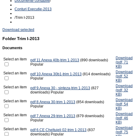
Documente contabile
/
Conturi Executie-2013
/
Trim I-2013
Download selected
Folder
Trim I-2013
Documents
Download
Select an item
pdf
11.Anexa 40b-trim 1-2013
(890 downloads)
(
pdf,
71
Popular
KB
)
Download
Select an item
pdf
10.Anexa 30b1-trim 1-2013
(814 downloads)
(
pdf,
52
Popular
KB
)
Download
Select an item
pdf
9.Anexa 30 - sinteza-trim 1-2013
(827
(
pdf,
32
downloads)
Popular
KB
)
Download
Select an item
pdf
8.Anexa 30-trim 1-2013
(854 downloads)
(
pdf,
54
Popular
KB
)
Download
Select an item
pdf
7.Anexa 29-trim 1-2013
(879 downloads)
(
pdf,
46
Popular
KB
)
Download
Select an item
pdf
6.CE Cheltuieli 02-trim 1-2013
(837
(
pdf,
75
downloads)
Popular