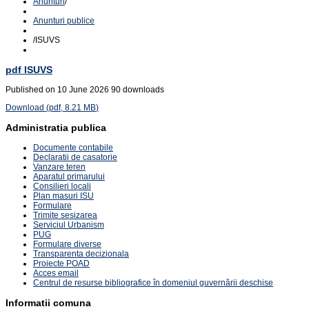
Anunturi
/
Anunturi publice
/
ISUVS
pdf
ISUVS
Published on 10 June 2026
90 downloads
Download
(
pdf,
8.21 MB
)
Administratia publica
Documente contabile
Declaratii de casatorie
Vanzare teren
Aparatul primarului
Consilieri locali
Plan masuri ISU
Formulare
Trimite sesizarea
Serviciul Urbanism
PUG
Formulare diverse
Transparenta decizionala
Proiecte POAD
Acces email
Centrul de resurse bibliografice în domeniul guvernării deschise
Informatii comuna