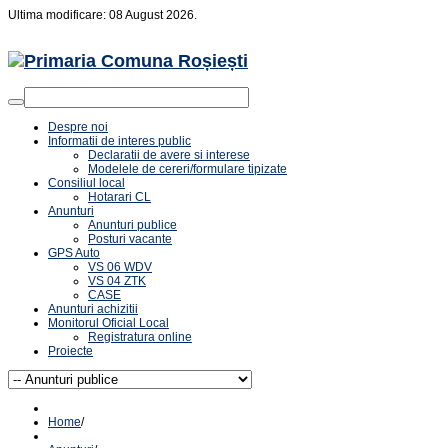
Ultima modificare: 08 August 2026.
Despre noi
Informatii de interes public
Declaratii de avere si interese
Modelele de cereri/formulare tipizate
Consiliul local
Hotarari CL
Anunturi
Anunturi publice
Posturi vacante
GPS Auto
VS 06 WDV
VS 04 ZTK
CASE
Anunturi achizitii
Monitorul Oficial Local
Registratura online
Proiecte
Home
/