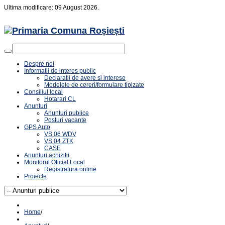
Ultima modificare: 09 August 2026.
Despre noi
Informatii de interes public
Declaratii de avere si interese
Modelele de cereri/formulare tipizate
Consiliul local
Hotarari CL
Anunturi
Anunturi publice
Posturi vacante
GPS Auto
VS 06 WDV
VS 04 ZTK
CASE
Anunturi achizitii
Monitorul Oficial Local
Registratura online
Proiecte
Home
/