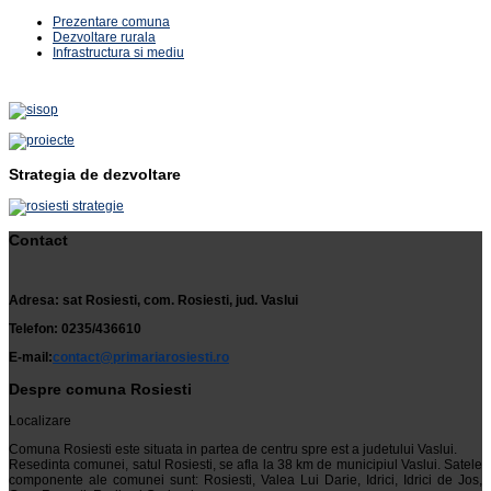
Prezentare comuna
Dezvoltare rurala
Infrastructura si mediu
Strategia de dezvoltare
Contact
Adresa: sat Rosiesti, com. Rosiesti, jud. Vaslui
Telefon: 0235/436610
E-mail:
contact@primariarosiesti.ro
Despre comuna Rosiesti
Localizare
Comuna Rosiesti este situata in partea de centru spre est a judetului Vaslui.
Resedinta comunei, satul Rosiesti, se afla la 38 km de municipiul Vaslui. Satele
componente ale comunei sunt: Rosiesti, Valea Lui Darie, Idrici, Idrici de Jos,