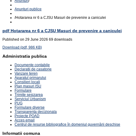
Anunturi
/
Anunturi publice
/
Hotararea nr 6 a CJSU Masuri de prevenire a caniculei
pdf
Hotararea nr 6 a CJSU Masuri de prevenire a caniculei
Published on 29 June 2026
69 downloads
Download
(
pdf,
986 KB
)
Administratia publica
Documente contabile
Declaratii de casatorie
Vanzare teren
Aparatul primarului
Consilieri locali
Plan masuri ISU
Formulare
Trimite sesizarea
Serviciul Urbanism
PUG
Formulare diverse
Transparenta decizionala
Proiecte POAD
Acces email
Centrul de resurse bibliografice în domeniul guvernării deschise
Informatii comuna