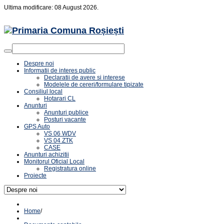
Ultima modificare: 08 August 2026.
Despre noi
Informatii de interes public
Declaratii de avere si interese
Modelele de cereri/formulare tipizate
Consiliul local
Hotarari CL
Anunturi
Anunturi publice
Posturi vacante
GPS Auto
VS 06 WDV
VS 04 ZTK
CASE
Anunturi achizitii
Monitorul Oficial Local
Registratura online
Proiecte
Home
/