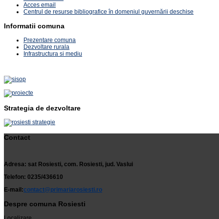
Acces email
Centrul de resurse bibliografice în domeniul guvernării deschise
Informatii comuna
Prezentare comuna
Dezvoltare rurala
Infrastructura si mediu
Strategia de dezvoltare
Contact
Adresa: sat Rosiesti, com. Rosiesti, jud. Vaslui
Telefon: 0235/436610
E-mail:
contact@primariarosiesti.ro
Despre comuna Rosiesti
Localizare