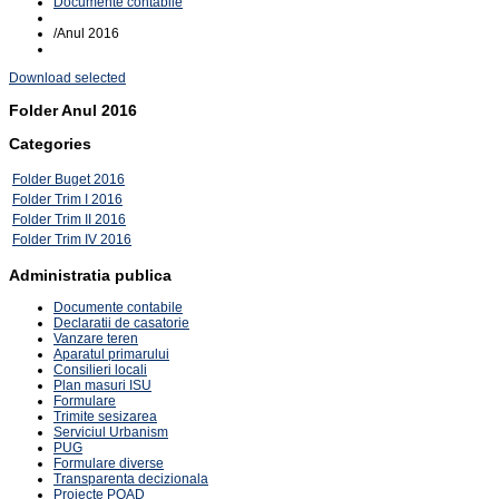
Documente contabile
/
Anul 2016
Download selected
Folder
Anul 2016
Categories
Folder
Buget 2016
Folder
Trim I 2016
Folder
Trim II 2016
Folder
Trim IV 2016
Administratia publica
Documente contabile
Declaratii de casatorie
Vanzare teren
Aparatul primarului
Consilieri locali
Plan masuri ISU
Formulare
Trimite sesizarea
Serviciul Urbanism
PUG
Formulare diverse
Transparenta decizionala
Proiecte POAD