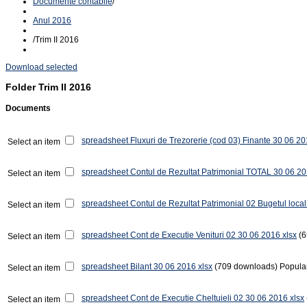
Documente contabile
/
Anul 2016
/
Trim II 2016
Download selected
Folder
Trim II 2016
Documents
spreadsheet
Fluxuri de Trezorerie (cod 03) Finante 30 06 20
Select an item
spreadsheet
Contul de Rezultat Patrimonial TOTAL 30 06 20
Select an item
spreadsheet
Contul de Rezultat Patrimonial 02 Bugetul loca
Select an item
spreadsheet
Cont de Executie Venituri 02 30 06 2016 xlsx
(
Select an item
spreadsheet
Bilant 30 06 2016 xlsx
(709 downloads)
Popula
Select an item
spreadsheet
Cont de Executie Cheltuieli 02 30 06 2016 xlsx
Select an item