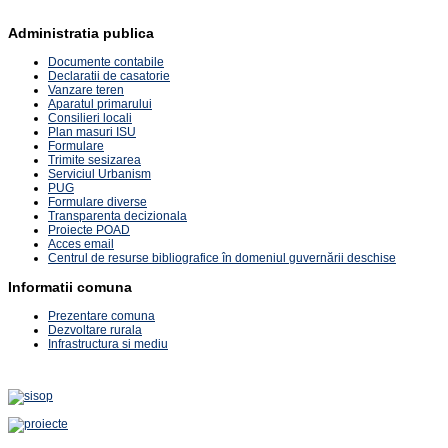
Administratia publica
Documente contabile
Declaratii de casatorie
Vanzare teren
Aparatul primarului
Consilieri locali
Plan masuri ISU
Formulare
Trimite sesizarea
Serviciul Urbanism
PUG
Formulare diverse
Transparenta decizionala
Proiecte POAD
Acces email
Centrul de resurse bibliografice în domeniul guvernării deschise
Informatii comuna
Prezentare comuna
Dezvoltare rurala
Infrastructura si mediu