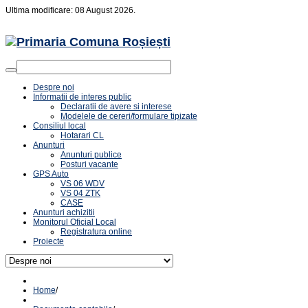
Ultima modificare: 08 August 2026.
Despre noi
Informatii de interes public
Declaratii de avere si interese
Modelele de cereri/formulare tipizate
Consiliul local
Hotarari CL
Anunturi
Anunturi publice
Posturi vacante
GPS Auto
VS 06 WDV
VS 04 ZTK
CASE
Anunturi achizitii
Monitorul Oficial Local
Registratura online
Proiecte
Home
/