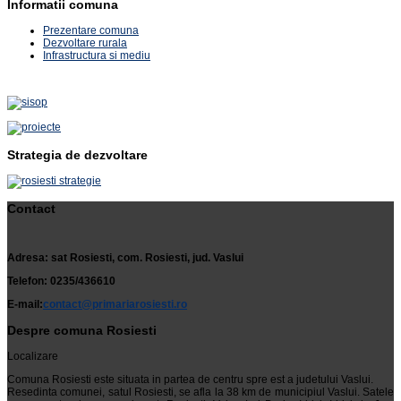
Informatii comuna
Prezentare comuna
Dezvoltare rurala
Infrastructura si mediu
Strategia de dezvoltare
Contact
Adresa: sat Rosiesti, com. Rosiesti, jud. Vaslui
Telefon: 0235/436610
E-mail:
contact@primariarosiesti.ro
Despre comuna Rosiesti
Localizare
Comuna Rosiesti este situata in partea de centru spre est a judetului Vaslui.
Resedinta comunei, satul Rosiesti, se afla la 38 km de municipiul Vaslui. Satele