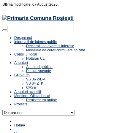
Ultima modificare: 07 August 2026.
Despre noi
Informatii de interes public
Declaratii de avere si interese
Modelele de cereri/formulare tipizate
Consiliul local
Hotarari CL
Anunturi
Anunturi publice
Posturi vacante
GPS Auto
VS 06 WDV
VS 04 ZTK
CASE
Anunturi achizitii
Monitorul Oficial Local
Registratura online
Proiecte
Home
/