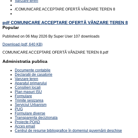
Vanzare teren
/
COMUNICARE ACCEPTARE OFERTĂ VÂNZARE TEREN 8
pdf
COMUNICARE ACCEPTARE OFERTĂ VÂNZARE TEREN 8
Popular
Published on 06 May 2026
By
Super User
107 downloads
Download
(
pdf,
640 KB
)
COMUNICARE ACCEPTARE OFERTĂ VÂNZARE TEREN 8.pdf
Administratia publica
Documente contabile
Declaratii de casatorie
Vanzare teren
Aparatul primarului
Consilieri locali
Plan masuri ISU
Formulare
Trimite sesizarea
Serviciul Urbanism
PUG
Formulare diverse
Transparenta decizionala
Proiecte POAD
Acces email
Centrul de resurse bibliografice în domeniul guvernării deschise