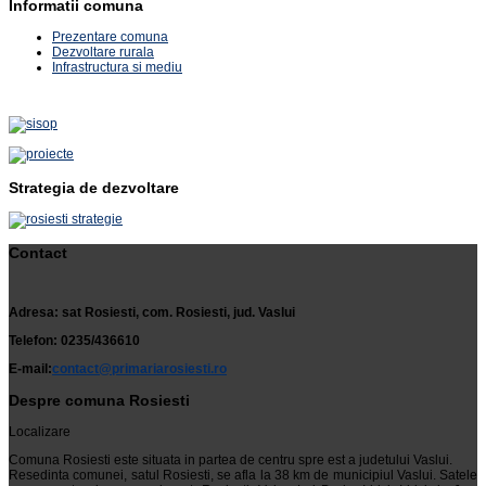
Informatii comuna
Prezentare comuna
Dezvoltare rurala
Infrastructura si mediu
Strategia de dezvoltare
Contact
Adresa: sat Rosiesti, com. Rosiesti, jud. Vaslui
Telefon: 0235/436610
E-mail:
contact@primariarosiesti.ro
Despre comuna Rosiesti
Localizare
Comuna Rosiesti este situata in partea de centru spre est a judetului Vaslui.
Resedinta comunei, satul Rosiesti, se afla la 38 km de municipiul Vaslui. Satele