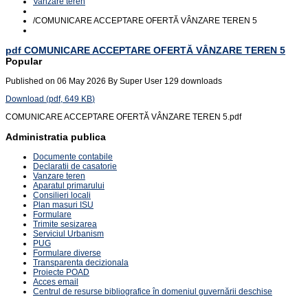
Vanzare teren
/
COMUNICARE ACCEPTARE OFERTĂ VÂNZARE TEREN 5
pdf
COMUNICARE ACCEPTARE OFERTĂ VÂNZARE TEREN 5
Popular
Published on 06 May 2026
By
Super User
129 downloads
Download
(
pdf,
649 KB
)
COMUNICARE ACCEPTARE OFERTĂ VÂNZARE TEREN 5.pdf
Administratia publica
Documente contabile
Declaratii de casatorie
Vanzare teren
Aparatul primarului
Consilieri locali
Plan masuri ISU
Formulare
Trimite sesizarea
Serviciul Urbanism
PUG
Formulare diverse
Transparenta decizionala
Proiecte POAD
Acces email
Centrul de resurse bibliografice în domeniul guvernării deschise