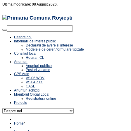
Ultima modificare: 08 August 2026.
Despre noi
Informatii de interes public
Declaratii de avere si interese
Modelele de cereri/formulare tipizate
Consiliul local
Hotarari CL
Anunturi
Anunturi publice
Posturi vacante
GPS Auto
VS 06 WDV
VS 04 ZTK
CASE
Anunturi achizitii
Monitorul Oficial Local
Registratura online
Proiecte
Home
/