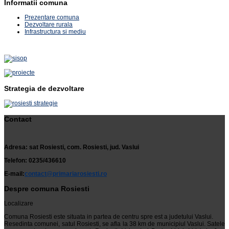
Informatii comuna
Prezentare comuna
Dezvoltare rurala
Infrastructura si mediu
Strategia de dezvoltare
Contact
Adresa: sat Rosiesti, com. Rosiesti, jud. Vaslui
Telefon: 0235/436610
E-mail:
contact@primariarosiesti.ro
Despre comuna Rosiesti
Localizare
Comuna Rosiesti este situata in partea de centru spre est a judetului Vaslui.
Resedinta comunei, satul Rosiesti, se afla la 38 km de municipiul Vaslui. Satele