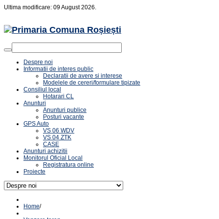
Ultima modificare: 09 August 2026.
Despre noi
Informatii de interes public
Declaratii de avere si interese
Modelele de cereri/formulare tipizate
Consiliul local
Hotarari CL
Anunturi
Anunturi publice
Posturi vacante
GPS Auto
VS 06 WDV
VS 04 ZTK
CASE
Anunturi achizitii
Monitorul Oficial Local
Registratura online
Proiecte
Home
/