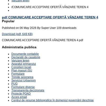
Vanzare teren
/
COMUNICARE ACCEPTARE OFERTĂ VÂNZARE TEREN 4
pdf
COMUNICARE ACCEPTARE OFERTĂ VÂNZARE TEREN 4
Popular
Published on 06 May 2026
By
Super User
109 downloads
Download
(
pdf,
649 KB
)
COMUNICARE ACCEPTARE OFERTĂ VÂNZARE TEREN 4.pdf
Administratia publica
Documente contabile
Declaratii de casatorie
Vanzare teren
Aparatul primarului
Consilieri locali
Plan masuri ISU
Formulare
Trimite sesizarea
Serviciul Urbanism
PUG
Formulare diverse
Transparenta decizionala
Proiecte POAD
Acces email
Centrul de resurse bibliografice în domeniul guvernării deschise