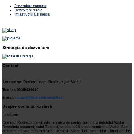
Prezentare comuna
Dezvoltare rurala
Infrastructura si mediu
Strategia de dezvoltare
Contact
Adresa: sat Rosiesti, com. Rosiesti, jud. Vaslui
Telefon: 0235/436610
E-mail:
contact@primariarosiesti.ro
Despre comuna Rosiesti
Localizare
Comuna Rosiesti este situata in partea de centru spre est a judetului Vaslui.
Resedinta comunei, satul Rosiesti, se afla la 38 km de municipiul Vaslui. Satele
componente ale comunei sunt: Rosiesti, Valea Lui Darie, Idrici, Idrici de Jos,