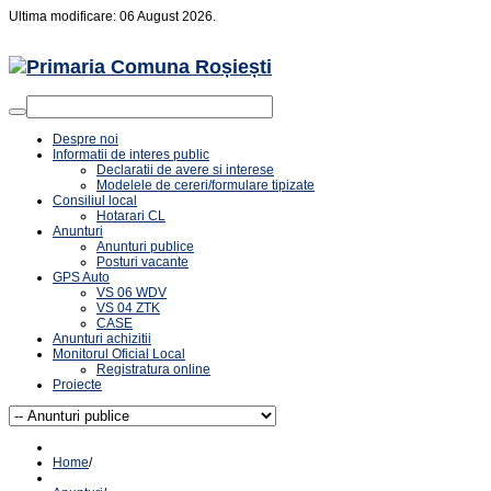
Ultima modificare: 06 August 2026.
Despre noi
Informatii de interes public
Declaratii de avere si interese
Modelele de cereri/formulare tipizate
Consiliul local
Hotarari CL
Anunturi
Anunturi publice
Posturi vacante
GPS Auto
VS 06 WDV
VS 04 ZTK
CASE
Anunturi achizitii
Monitorul Oficial Local
Registratura online
Proiecte
Home
/