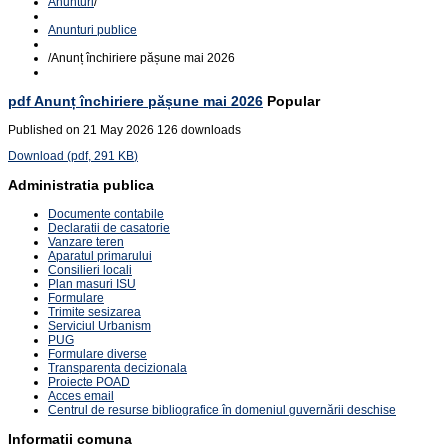
Anunturi
/
Anunturi publice
/
Anunț închiriere pășune mai 2026
pdf
Anunț închiriere pășune mai 2026
Popular
Published on 21 May 2026
126 downloads
Download
(
pdf,
291 KB
)
Administratia publica
Documente contabile
Declaratii de casatorie
Vanzare teren
Aparatul primarului
Consilieri locali
Plan masuri ISU
Formulare
Trimite sesizarea
Serviciul Urbanism
PUG
Formulare diverse
Transparenta decizionala
Proiecte POAD
Acces email
Centrul de resurse bibliografice în domeniul guvernării deschise
Informatii comuna