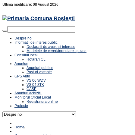
Ultima modificare: 08 August 2026.
Despre noi
Informatii de interes public
Declaratii de avere si interese
Modelele de cereri/formulare tipizate
Consiliul local
Hotarari CL
Anunturi
Anunturi publice
Posturi vacante
GPS Auto
VS 06 WDV
VS 04 ZTK
CASE
Anunturi achizitii
Monitorul Oficial Local
Registratura online
Proiecte
Home
/