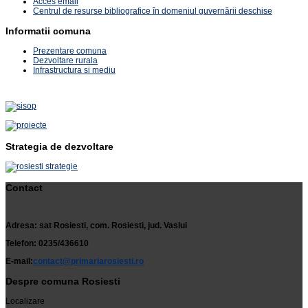
Acces email
Centrul de resurse bibliografice în domeniul guvernării deschise
Informatii comuna
Prezentare comuna
Dezvoltare rurala
Infrastructura si mediu
Strategia de dezvoltare
Contact
Adresa: sat Rosiesti, com. Rosiesti, jud. Vaslui
Telefon: 0235/436610
E-mail:
contact@primariarosiesti.ro
Despre comuna Rosiesti
Localizare