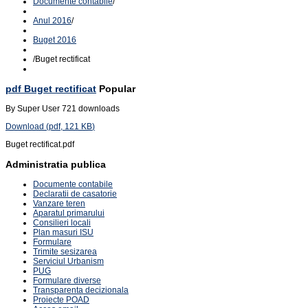
Documente contabile
/
Anul 2016
/
Buget 2016
/
Buget rectificat
pdf
Buget rectificat
Popular
By
Super User
721 downloads
Download
(
pdf,
121 KB
)
Buget rectificat.pdf
Administratia publica
Documente contabile
Declaratii de casatorie
Vanzare teren
Aparatul primarului
Consilieri locali
Plan masuri ISU
Formulare
Trimite sesizarea
Serviciul Urbanism
PUG
Formulare diverse
Transparenta decizionala
Proiecte POAD